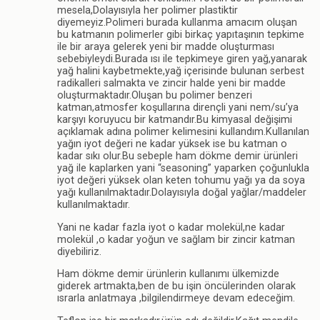
mesela,Dolayısıyla her polimer plastiktir
diyemeyiz.Polimeri burada kullanma amacım oluşan
bu katmanın polimerler gibi birkaç yapıtaşının tepkime
ile bir araya gelerek yeni bir madde oluşturması
sebebiyleydi.Burada ısı ile tepkimeye giren yağ,yanarak
yağ halini kaybetmekte,yağ içerisinde bulunan serbest
radikalleri salmakta ve zincir halde yeni bir madde
oluşturmaktadır.Oluşan bu polimer benzeri
katman,atmosfer koşullarına dirençli yani nem/su’ya
karşıyı koruyucu bir katmandır.Bu kimyasal değişimi
açıklamak adına polimer kelimesini kullandım.Kullanılan
yağın iyot değeri ne kadar yüksek ise bu katman o
kadar sıkı olur.Bu sebeple ham dökme demir ürünleri
yağ ile kaplarken yani “seasoning” yaparken çoğunlukla
iyot değeri yüksek olan keten tohumu yağı ya da soya
yağı kullanılmaktadır.Dolayısıyla doğal yağlar/maddeler
kullanılmaktadır.
Yani ne kadar fazla iyot o kadar molekül,ne kadar
molekül ,o kadar yoğun ve sağlam bir zincir katman
diyebiliriz.
Ham dökme demir ürünlerin kullanımı ülkemizde
giderek artmakta,ben de bu işin öncülerinden olarak
ısrarla anlatmaya ,bilgilendirmeye devam edeceğim.