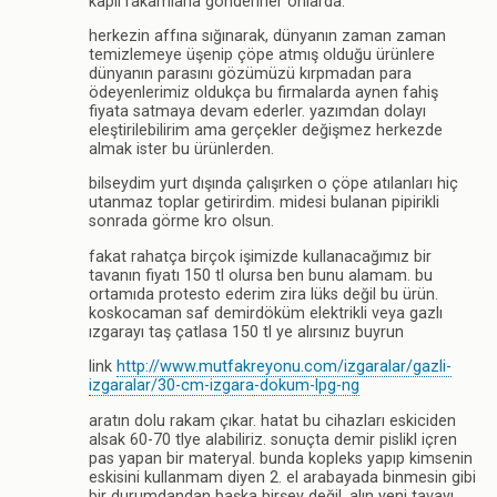
kaplı rakamlarla gönderirler onlarda.
herkezin affına sığınarak, dünyanın zaman zaman
temizlemeye üşenip çöpe atmış olduğu ürünlere
dünyanın parasını gözümüzü kırpmadan para
ödeyenlerimiz oldukça bu firmalarda aynen fahiş
fiyata satmaya devam ederler. yazımdan dolayı
eleştirilebilirim ama gerçekler değişmez herkezde
almak ister bu ürünlerden.
bilseydim yurt dışında çalışırken o çöpe atılanları hiç
utanmaz toplar getirirdim. midesi bulanan pipirikli
sonrada görme kro olsun.
fakat rahatça birçok işimizde kullanacağımız bir
tavanın fiyatı 150 tl olursa ben bunu alamam. bu
ortamıda protesto ederim zira lüks değil bu ürün.
koskocaman saf demirdöküm elektrikli veya gazlı
ızgarayı taş çatlasa 150 tl ye alırsınız buyrun
link
http://www.mutfakreyonu.com/izgaralar/gazli-
izgaralar/30-cm-izgara-dokum-lpg-ng
aratın dolu rakam çıkar. hatat bu cihazları eskiciden
alsak 60-70 tlye alabiliriz. sonuçta demir pislikl içren
pas yapan bir materyal. bunda kopleks yapıp kimsenin
eskisini kullanmam diyen 2. el arabayada binmesin gibi
bir durumdandan başka birşey değil. alın yeni tavayı