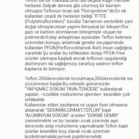
Teflon ise bir markadır,ürün adı değildir.Kağıt mendile
herkesin Selpak demesi gibi oturmuş bir kavram
olmuştur.Teflonun ticari adı “Floropolimer”dir.En sık
kullanılan çeşidi de herkesin bildiği “P.T.F.E
(Polytetrafloretilen)” türüdür.Tamamen sentetiktir yani
doğal olmayan,insan yapımı kimyasal bir bileşen.Flor
gazı ve karbon atomlarının birleşimiyle oluşan bir
polimerdir.Kolay anlaşılması açısından Teflon kelimesi
üzerinden konuyu anlatmak gerekir ise,yapımında
kullanılan PFOA(Perflorooktanoik Asit) insan sağlığına
zararlıdır.Şu sıralar bu tehlikeden dolayı PFOA-Free
ürünler çıkmaya başladı ancak teflonun uygulandığı
alüminyum da sağlığımıza zararlı,iş sadece teflon
kaplama ile bitmiyor.
Teflon 250derecelerde bozulmaya,350derecelerde ise
çözünmeye başlar.Bu sebeple günümüzde
“YAPIŞMAZ DÖKÜM TAVA/TENCERE” kullanılarak
yapılan –özellikle mühürleme işlemleri- kesinlikle çok
tehlikelidir.
Kullanıcılar etiket yazılarına ve uygun fiyat olmasına
aldanarak “SERAMİK,GRANİT,TEFLON” kaplı
“ALÜMİNYUM DÖKÜM” ürünleri “DÖKME DEMİR”
zannetmekte ve bu tavaları ocak üzerinde aşırı
derecede ısıtıp mühürleme yapmaktadır.Teflon kaplı
ürünler kesinlikle boş olarak ocak üzerinde
kızdırılmamalıdır,yemek pişirilmemelidir.