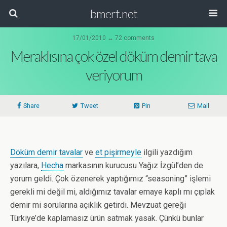
bmert.net
17/01/2010 ↔ 72 comments
Meraklısına çok özel döküm demir tava
veriyorum
Share
Tweet
Pin
Mail
Döküm demir tavalar
ve
et pişirmeyle
ilgili yazdığım
yazılara,
Hecha
markasının kurucusu Yağız İzgül’den de
yorum geldi. Çok özenerek yaptığımız “seasoning” işlemi
gerekli mi değil mi, aldığımız tavalar emaye kaplı mı çıplak
demir mi sorularına açıklık getirdi. Mevzuat gereği
Türkiye’de kaplamasız ürün satmak yasak. Çünkü bunlar