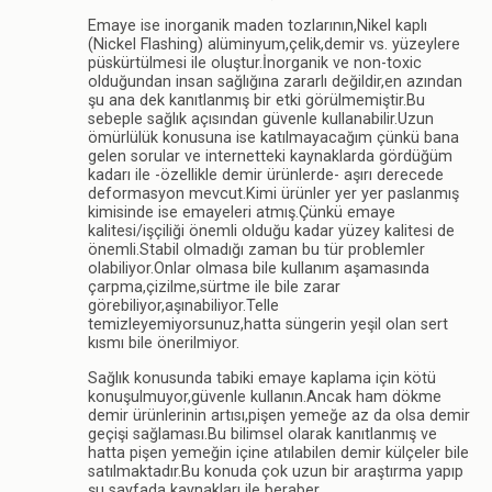
Emaye ise inorganik maden tozlarının,Nikel kaplı
(Nickel Flashing) alüminyum,çelik,demir vs. yüzeylere
püskürtülmesi ile oluştur.İnorganik ve non-toxic
olduğundan insan sağlığına zararlı değildir,en azından
şu ana dek kanıtlanmış bir etki görülmemiştir.Bu
sebeple sağlık açısından güvenle kullanabilir.Uzun
ömürlülük konusuna ise katılmayacağım çünkü bana
gelen sorular ve internetteki kaynaklarda gördüğüm
kadarı ile -özellikle demir ürünlerde- aşırı derecede
deformasyon mevcut.Kimi ürünler yer yer paslanmış
kimisinde ise emayeleri atmış.Çünkü emaye
kalitesi/işçiliği önemli olduğu kadar yüzey kalitesi de
önemli.Stabil olmadığı zaman bu tür problemler
olabiliyor.Onlar olmasa bile kullanım aşamasında
çarpma,çizilme,sürtme ile bile zarar
görebiliyor,aşınabiliyor.Telle
temizleyemiyorsunuz,hatta süngerin yeşil olan sert
kısmı bile önerilmiyor.
Sağlık konusunda tabiki emaye kaplama için kötü
konuşulmuyor,güvenle kullanın.Ancak ham dökme
demir ürünlerinin artısı,pişen yemeğe az da olsa demir
geçişi sağlaması.Bu bilimsel olarak kanıtlanmış ve
hatta pişen yemeğin içine atılabilen demir külçeler bile
satılmaktadır.Bu konuda çok uzun bir araştırma yapıp
şu sayfada kaynakları ile beraber