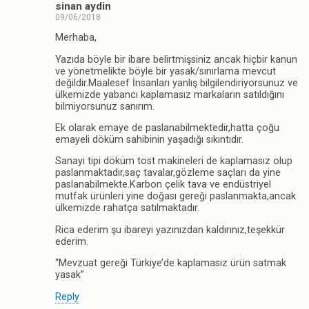
sinan aydin
09/06/2018
Merhaba,
Yazıda böyle bir ibare belirtmişsiniz ancak hiçbir kanun
ve yönetmelikte böyle bir yasak/sınırlama mevcut
değildir.Maalesef İnsanları yanlış bilgilendiriyorsunuz ve
ülkemizde yabancı kaplamasız markaların satıldığını
bilmiyorsunuz sanırım.
Ek olarak emaye de paslanabilmektedir,hatta çoğu
emayeli döküm sahibinin yaşadığı sıkıntıdır.
Sanayi tipi döküm tost makineleri de kaplamasız olup
paslanmaktadır,saç tavalar,gözleme saçları da yine
paslanabilmekte.Karbon çelik tava ve endüstriyel
mutfak ürünleri yine doğası gereği paslanmakta,ancak
ülkemizde rahatça satılmaktadır.
Rica ederim şu ibareyi yazınızdan kaldırınız,teşekkür
ederim.
“Mevzuat gereği Türkiye’de kaplamasız ürün satmak
yasak”
Reply