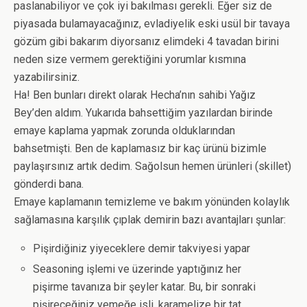
paslanabiliyor ve çok iyi bakılması gerekli. Eğer siz de
piyasada bulamayacağınız, evladiyelik eski usül bir tavaya
gözüm gibi bakarım diyorsanız elimdeki 4 tavadan birini
neden size vermem gerektiğini yorumlar kısmına
yazabilirsiniz.
Ha! Ben bunları direkt olarak Hecha’nın sahibi Yağız
Bey’den aldım. Yukarıda bahsettiğim yazılardan birinde
emaye kaplama yapmak zorunda olduklarından
bahsetmişti. Ben de kaplamasız bir kaç ürünü bizimle
paylaşırsınız artık dedim. Sağolsun hemen ürünleri (skillet)
gönderdi bana.
Emaye kaplamanın temizleme ve bakım yönünden kolaylık
sağlamasına karşılık çıplak demirin bazı avantajları şunlar:
Pişirdiğiniz yiyeceklere demir takviyesi yapar
Seasoning işlemi ve üzerinde yaptığınız her
pişirme tavanıza bir şeyler katar. Bu, bir sonraki
pişireceğiniz yemeğe isli, karamelize bir tat