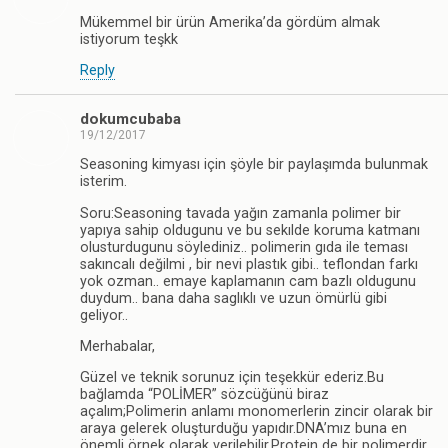
Mükemmel bir ürün Amerika’da gördüm almak
istiyorum teşkk
Reply
dokumcubaba
19/12/2017
Seasoning kimyası için şöyle bir paylaşımda bulunmak
isterim.
Soru:Seasoning tavada yağın zamanla polimer bir
yapıya sahip oldugunu ve bu sekılde koruma katmanı
olusturdugunu söylediniz.. polimerin gıda ile teması
sakıncalı değilmi , bir nevi plastık gibi.. teflondan farkı
yok ozman.. emaye kaplamanın cam bazlı oldugunu
duydum.. bana daha saglıklı ve uzun ömürlü gibi
geliyor..
Merhabalar,
Güzel ve teknik sorunuz için teşekkür ederiz.Bu
bağlamda “POLİMER” sözcüğünü biraz
açalım;Polimerin anlamı monomerlerin zincir olarak bir
araya gelerek oluşturduğu yapıdır.DNA’mız buna en
önemli örnek olarak verilebilir.Protein de bir polimerdir