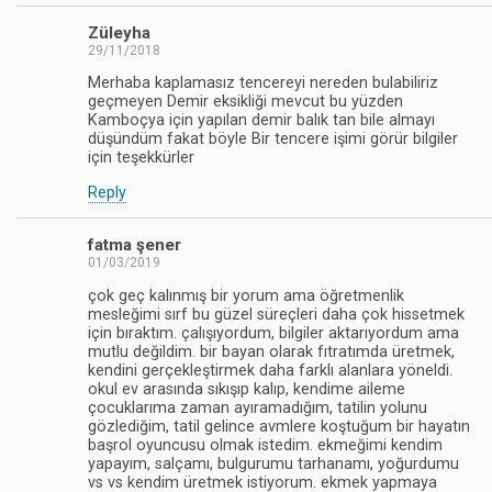
Züleyha
29/11/2018
Merhaba kaplamasız tencereyi nereden bulabiliriz
geçmeyen Demir eksikliği mevcut bu yüzden
Kamboçya için yapılan demir balık tan bile almayı
düşündüm fakat böyle Bir tencere işimi görür bilgiler
için teşekkürler
Reply
fatma şener
01/03/2019
çok geç kalınmış bir yorum ama öğretmenlik
mesleğimi sırf bu güzel süreçleri daha çok hissetmek
için bıraktım. çalışıyordum, bilgiler aktarıyordum ama
mutlu değildim. bir bayan olarak fıtratımda üretmek,
kendini gerçekleştirmek daha farklı alanlara yöneldi.
okul ev arasında sıkışıp kalıp, kendime aileme
çocuklarıma zaman ayıramadığım, tatilin yolunu
gözlediğim, tatil gelince avmlere koştuğum bir hayatın
başrol oyuncusu olmak istedim. ekmeğimi kendim
yapayım, salçamı, bulgurumu tarhanamı, yoğurdumu
vs vs kendim üretmek istiyorum. ekmek yapmaya