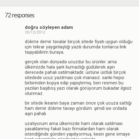
72 responses
doğru söyleyen adam
20/12/2012
dökme demir tavalar birçok sitede fiyatı uygun olduğu
için tekrar yaygınlaştığı yazılı durumda tonlarca link
taşıyabilirim buraya.
gerçek olan dünyada ucuzdur bu ürünler. ama
ülkemizde hala şark kurnazlığı güdülerek aşırı
derecede pahalı satılmaktadır. üstüne üstlük birçok
sitedede ucuz yazılması çok manasız. sanki hepsi
birbirinden kopya edip yapıştırmış. ben resmen bu
yazıları başıboş yazı olarak görüyorum bukadar ilgisiz
olunmaz.
bir sitede ikeanın baya zaman önce çok ucuza sattığı
ham demir dökme tavayı gördüm. şimdi ise ordada
aşırı pahalı.
uzatıyorum ama ülkemizde ham olarak satılması
yasaklanmış fakat bazı firmalardan ham olarak
istendiğinde gönderi yapılıyormuş. kesin gene emaye