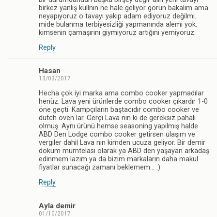
birkez yanlış kullnın ne hale geliyor görün bakalım ama
neyapıyoruz o tavayı yakıp adam ediyoruz değilmi.
mide bulanma terbiyesizliği yapmanında alemi yok.
kimsenin çamaşırını giymiyoruz artığını yemiyoruz.
Reply
Hasan
13/03/2017
Hecha çok iyi marka ama combo cooker yapmadılar
henüz. Lava yeni ürünlerde combo cooker çıkardır 1-0
öne geçti. Kampçıların baştacıdır combo cooker ve
dutch oven lar. Gerçi Lava nın ki de gereksiz pahalı
olmuş. Aynı ürünü hemse seasoning yapılmış halde
ABD Den Lodge combo cooker getirsen ulaşım ve
vergiler dahil Lava nın kimden ucuza geliyor. Bir demir
döküm mümtelası olarak ya ABD den yaşayan arkadaş
edinmem lazım ya da bizim markaların daha makul
fiyatlar sunacağı zamanı beklemem… :)
Reply
Ayla demir
01/10/2017