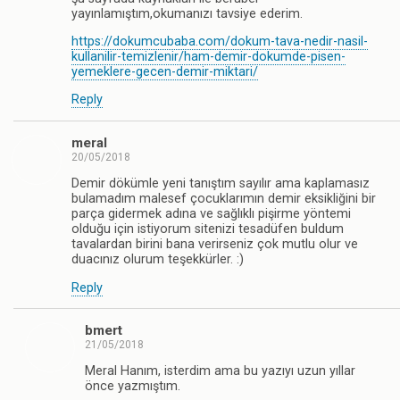
yayınlamıştım,okumanızı tavsiye ederim.
https://dokumcubaba.com/dokum-tava-nedir-nasil-
kullanilir-temizlenir/ham-demir-dokumde-pisen-
yemeklere-gecen-demir-miktari/
Reply
meral
20/05/2018
Demir dökümle yeni tanıştım sayılır ama kaplamasız
bulamadım malesef çocuklarımın demir eksikliğini bir
parça gidermek adına ve sağlıklı pişirme yöntemi
olduğu için istiyorum sitenizi tesadüfen buldum
tavalardan birini bana verirseniz çok mutlu olur ve
duacınız olurum teşekkürler. :)
Reply
bmert
21/05/2018
Meral Hanım, isterdim ama bu yazıyı uzun yıllar
önce yazmıştım.